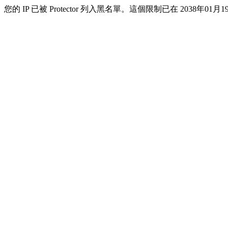
您的 IP 已被 Protector 列入黑名單。這個限制已在 2038年01月