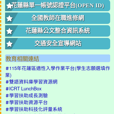
花蓮縣單一帳號認證平台(OPEN ID)
全國教師在職進修網
花蓮縣公文整合資訊系統
交通安全宣導網站
教育相關連結
115年花蓮區適性入學作業平台(學生志願選填作
＃
業)
雙語資料庫學習資源網
＃
ICRT LunchBox
＃
學習扶助成長測驗
＃
學習扶助資源平台
＃
學習扶助科技化評量系統
＃