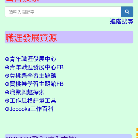
sear
進階搜尋
職涯發展資源
青年職涯發展中心
⊕
青年職涯發展中心FB
⊕
賈桃樂學習主題館
⊕
賈桃樂學習主題館FB
⊕
職業興趣探索
⊕
工作風格評量工具
⊕
Jobooks工作百科
⊕