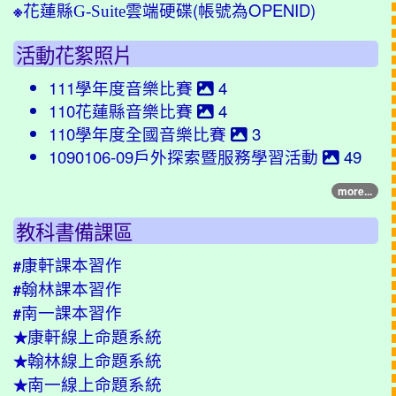
(帳號為OPENID)
※
花蓮縣G-Suite雲端硬碟
活動花絮照片
111學年度音樂比賽
4
110花蓮縣音樂比賽
4
110學年度全國音樂比賽
3
1090106-09戶外探索暨服務學習活動
49
more...
教科書備課區
康軒課本習作
#
翰林課本習作
#
南一課本習作
#
康軒線上命題系統
★
翰林線上命題系統
★
南一線上命題系統
★