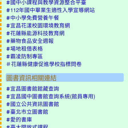
國中小課程與教學資源整合平臺
＃
112年國中畢業生適性入學宣導網站
＃
中小學免費營養午餐
＃
宜昌花漾校園環境教育網
＃
花蓮縣能源科技教育網
＃
藥物食品安全週報
＃
場地租借表格
＃
霸凌防制專區
＃
＃
花蓮縣健康促進學校指標問卷
圖書資訊相關連結
宜昌圖書館館藏查詢
＃
宜昌國中圖書館查詢系統(
館員專用
)
＃
國立公共資訊圖書館
＃
臺北市立圖書館
＃
愛的書庫
＃
臺大開放式課程
＃