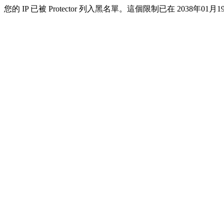
您的 IP 已被 Protector 列入黑名單。這個限制已在 2038年01月