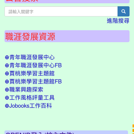
sear
進階搜尋
職涯發展資源
青年職涯發展中心
⊕
青年職涯發展中心FB
⊕
賈桃樂學習主題館
⊕
賈桃樂學習主題館FB
⊕
職業興趣探索
⊕
工作風格評量工具
⊕
Jobooks工作百科
⊕