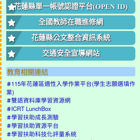
花蓮縣單一帳號認證平台(OPEN ID)
全國教師在職進修網
花蓮縣公文整合資訊系統
交通安全宣導網站
教育相關連結
115年花蓮區適性入學作業平台(學生志願選填作
＃
業)
雙語資料庫學習資源網
＃
ICRT LunchBox
＃
學習扶助成長測驗
＃
學習扶助資源平台
＃
學習扶助科技化評量系統
＃