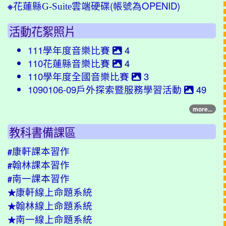
(帳號為OPENID)
※
花蓮縣G-Suite雲端硬碟
活動花絮照片
111學年度音樂比賽
4
110花蓮縣音樂比賽
4
110學年度全國音樂比賽
3
1090106-09戶外探索暨服務學習活動
49
more...
教科書備課區
康軒課本習作
#
翰林課本習作
#
南一課本習作
#
康軒線上命題系統
★
翰林線上命題系統
★
南一線上命題系統
★