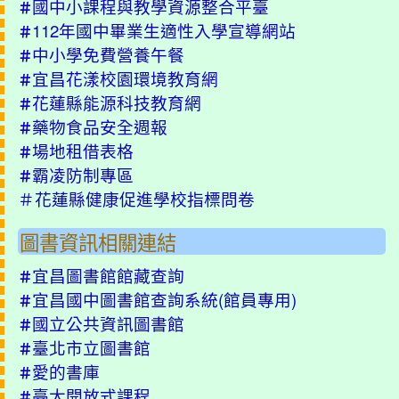
國中小課程與教學資源整合平臺
＃
112年國中畢業生適性入學宣導網站
＃
中小學免費營養午餐
＃
宜昌花漾校園環境教育網
＃
花蓮縣能源科技教育網
＃
藥物食品安全週報
＃
場地租借表格
＃
霸凌防制專區
＃
＃
花蓮縣健康促進學校指標問卷
圖書資訊相關連結
宜昌圖書館館藏查詢
＃
宜昌國中圖書館查詢系統(
館員專用
)
＃
國立公共資訊圖書館
＃
臺北市立圖書館
＃
愛的書庫
＃
臺大開放式課程
＃