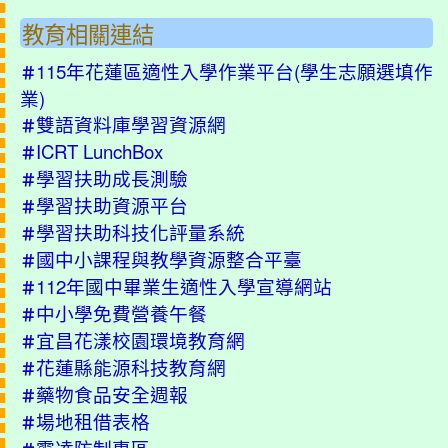
教育相關連結
115年花蓮區適性入學作業平台(學生志願選填作
＃
業)
雙語資料庫學習資源網
＃
ICRT LunchBox
＃
學習扶助成長測驗
＃
學習扶助資源平台
＃
學習扶助科技化評量系統
＃
國中小課程與教學資源整合平臺
＃
112年國中畢業生適性入學宣導網站
＃
中小學免費營養午餐
＃
宜昌花漾校園環境教育網
＃
花蓮縣能源科技教育網
＃
藥物食品安全週報
＃
場地租借表格
＃