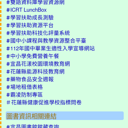
雙語資料庫學習資源網
＃
ICRT LunchBox
＃
學習扶助成長測驗
＃
學習扶助資源平台
＃
學習扶助科技化評量系統
＃
國中小課程與教學資源整合平臺
＃
112年國中畢業生適性入學宣導網站
＃
中小學免費營養午餐
＃
宜昌花漾校園環境教育網
＃
花蓮縣能源科技教育網
＃
藥物食品安全週報
＃
場地租借表格
＃
霸凌防制專區
＃
＃
花蓮縣健康促進學校指標問卷
圖書資訊相關連結
宜昌圖書館館藏查詢
＃