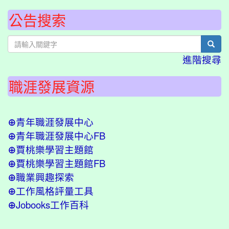
公告搜索
sear
進階搜尋
職涯發展資源
青年職涯發展中心
⊕
青年職涯發展中心FB
⊕
賈桃樂學習主題館
⊕
賈桃樂學習主題館FB
⊕
職業興趣探索
⊕
工作風格評量工具
⊕
Jobooks工作百科
⊕