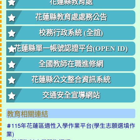
花蓮縣教育處
花蓮縣教育處處務公告
校務行政系統 (全誼)
花蓮縣單一帳號認證平台(OPEN ID)
全國教師在職進修網
花蓮縣公文整合資訊系統
交通安全宣導網站
教育相關連結
115年花蓮區適性入學作業平台(學生志願選填作
＃
業)