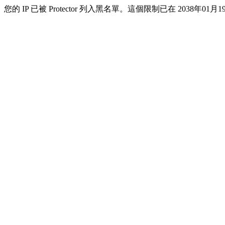
您的 IP 已被 Protector 列入黑名單。這個限制已在 2038年01月