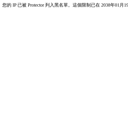
您的 IP 已被 Protector 列入黑名單。這個限制已在 2038年01月