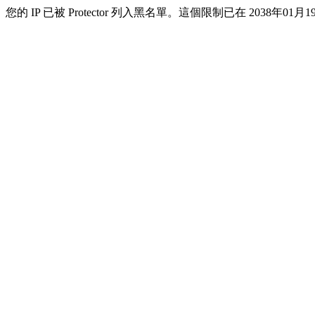
您的 IP 已被 Protector 列入黑名單。這個限制已在 2038年01月