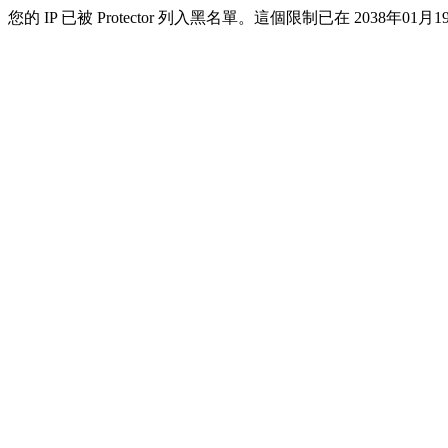
您的 IP 已被 Protector 列入黑名單。這個限制已在 2038年01月