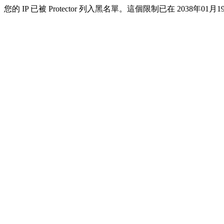
您的 IP 已被 Protector 列入黑名單。這個限制已在 2038年01月