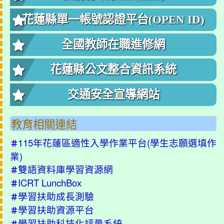
花蓮縣單一帳號認證平台(OPEN ID)
全國教師在職進修網
花蓮縣公文整合資訊系統
交通安全宣導網站
教育相關連結
115年花蓮區適性入學作業平台(學生志願選填作
＃
業)
雙語資料庫學習資源網
＃
ICRT LunchBox
＃
學習扶助成長測驗
＃
學習扶助資源平台
＃
學習扶助科技化評量系統
＃