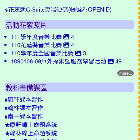
(帳號為OPENID)
※
花蓮縣G-Suite雲端硬碟
活動花絮照片
111學年度音樂比賽
4
110花蓮縣音樂比賽
4
110學年度全國音樂比賽
3
1090106-09戶外探索暨服務學習活動
49
more...
教科書備課區
康軒課本習作
#
翰林課本習作
#
南一課本習作
#
康軒線上命題系統
★
翰林線上命題系統
★