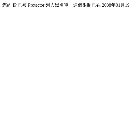
您的 IP 已被 Protector 列入黑名單。這個限制已在 2038年01月